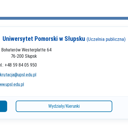
Uniwersytet Pomorski w Słupsku
(Uczelnia publiczna)
. Bohaterów Westerplatte 64
76-200 Słupsk
l.: +48 59 84 05 950
krutacja@upsl.edu.pl
w.upsl.edu.pl
Wydziały/Kierunki