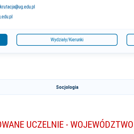
krutacja@ug.edu.pl
.edu.pl
Wydziały/Kierunki
Socjologia
WANE UCZELNIE - WOJEWÓDZTWO