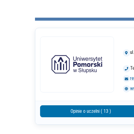
ul
Te
re
ww
Opinie o uczelni ( 13 )