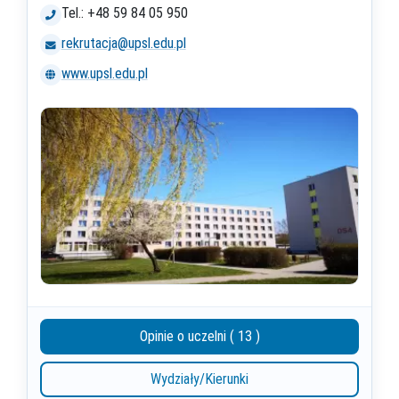
Tel.: +48 59 84 05 950
rekrutacja@upsl.edu.pl
www.upsl.edu.pl
Opinie o uczelni ( 13 )
Wydziały/Kierunki