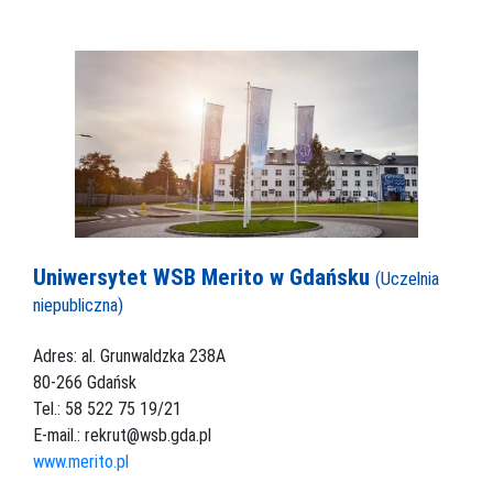
Uniwersytet WSB Merito w Gdańsku
(Uczelnia
niepubliczna)
Adres: al. Grunwaldzka 238A
80-266 Gdańsk
Tel.: 58 522 75 19/21
E-mail.: rekrut@wsb.gda.pl
www.merito.pl