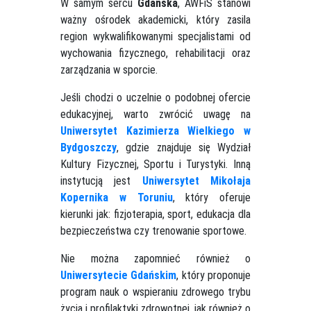
W samym sercu
Gdańska
, AWFiS stanowi
ważny ośrodek akademicki, który zasila
region wykwalifikowanymi specjalistami od
wychowania fizycznego, rehabilitacji oraz
zarządzania w sporcie.
Jeśli chodzi o uczelnie o podobnej ofercie
edukacyjnej, warto zwrócić uwagę na
Uniwersytet Kazimierza Wielkiego w
Bydgoszczy
, gdzie znajduje się Wydział
Kultury Fizycznej, Sportu i Turystyki. Inną
instytucją jest
Uniwersytet Mikołaja
Kopernika w Toruniu
, który oferuje
kierunki jak: fizjoterapia, sport, edukacja dla
bezpieczeństwa czy trenowanie sportowe.
Nie można zapomnieć również o
Uniwersytecie Gdańskim
, który proponuje
program nauk o wspieraniu zdrowego trybu
życia i profilaktyki zdrowotnej, jak również o