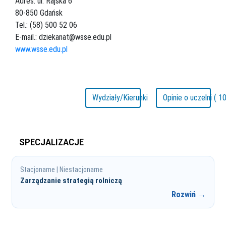
Adres: ul. Rajska 6
80-850 Gdańsk
Tel.: (58) 500 52 06
E-mail.: dziekanat@wsse.edu.pl
www.wsse.edu.pl
Wydziały/Kierunki
Opinie o uczelni ( 10
SPECJALIZACJE
Stacjonarne | Niestacjonarne
Zarządzanie strategią rolniczą
Rozwiń →